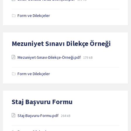
size:
Form ve Dilekçeler
Mezuniyet Sınavı Dilekçe Örneği
Attachments
File
Mezuniyet-Sınavı-Dilekçe-Örneği.pdf
179 kB
size:
Form ve Dilekçeler
Staj Başvuru Formu
Attachments
File
Staj-Başvuru-Formu.pdf
264 kB
size: