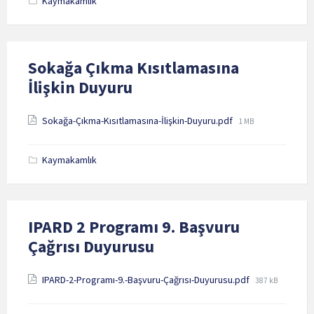
Kaymakamlık
Sokağa Çıkma Kısıtlamasına
İlişkin Duyuru
Attachments
File
Sokağa-Çıkma-Kısıtlamasına-İlişkin-Duyuru.pdf
1 MB
size:
Kaymakamlık
IPARD 2 Programı 9. Başvuru
Çağrısı Duyurusu
Attachments
File
IPARD-2-Programı-9.-Başvuru-Çağrısı-Duyurusu.pdf
387 kB
size: