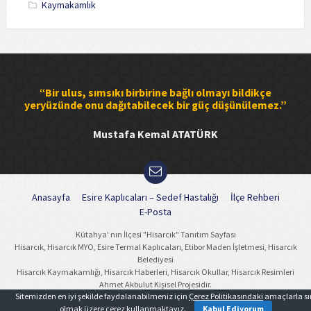
Kaymakamlık
“Bir ulus, sımsıkı birbirine bağlı olmayı bildikçe
yeryüzünde onu dağıtabilecek bir güç düşünülemez.”
Mustafa Kemal ATATÜRK
Anasayfa
Esire Kaplıcaları – Sedef Hastalığı
İlçe Rehberi
E-Posta
Kütahya' nın İlçesi "Hisarcık" Tanıtım Sayfası
Hisarcık, Hisarcık MYO, Esire Termal Kaplıcaları, Etibor Maden İşletmesi, Hisarcık
Belediyesi
Hisarcık Kaymakamlığı, Hisarcık Haberleri, Hisarcık Okullar, Hisarcık Resimleri
Ahmet Akbulut Kişisel Projesidir.
Sitemizden en iyi şekilde faydalanabilmeniz için
Çerez Politikasındaki
amaçlarla sın
olmak üzere çerez kullanmaktayız.
Kabul Ediyorum