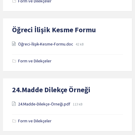
Form ve Dilekçeler
Öğreci İlişik Kesme Formu
Attachments
File
Öğreci-İlişik-Kesme-Formu.doc
42 kB
size:
Form ve Dilekçeler
24.Madde Dilekçe Örneği
Attachments
File
24.Madde-Dilekçe-Örneği.pdf
113 kB
size:
Form ve Dilekçeler