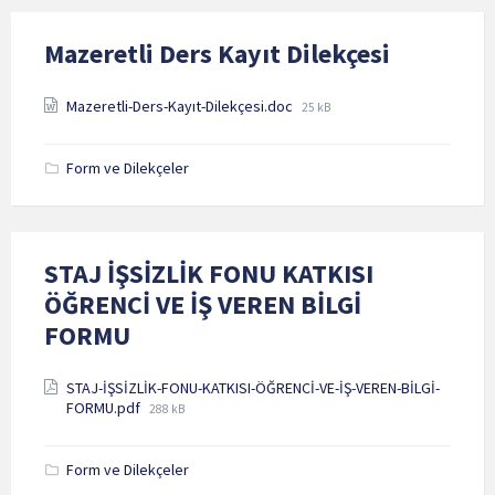
Mazeretli Ders Kayıt Dilekçesi
Attachments
File
Mazeretli-Ders-Kayıt-Dilekçesi.doc
25 kB
size:
Form ve Dilekçeler
STAJ İŞSİZLİK FONU KATKISI
ÖĞRENCİ VE İŞ VEREN BİLGİ
FORMU
Attachments
STAJ-İŞSİZLİK-FONU-KATKISI-ÖĞRENCİ-VE-İŞ-VEREN-BİLGİ-
File
FORMU.pdf
288 kB
size:
Form ve Dilekçeler