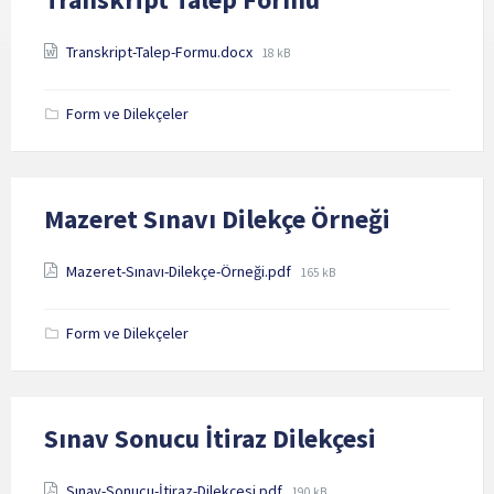
Attachments
File
Transkript-Talep-Formu.docx
18 kB
size:
Form ve Dilekçeler
Mazeret Sınavı Dilekçe Örneği
Attachments
File
Mazeret-Sınavı-Dilekçe-Örneği.pdf
165 kB
size:
Form ve Dilekçeler
Sınav Sonucu İtiraz Dilekçesi
Attachments
File
Sınav-Sonucu-İtiraz-Dilekçesi.pdf
190 kB