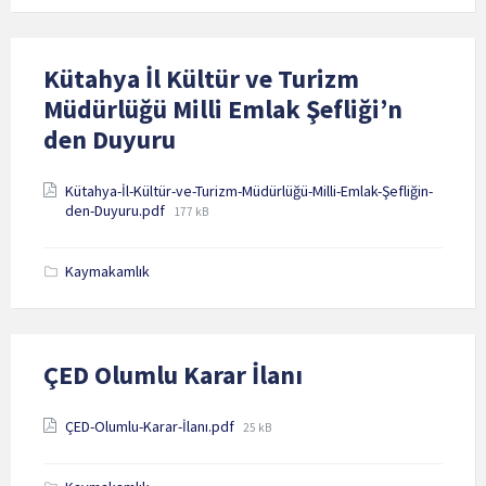
Kütahya İl Kültür ve Turizm
Müdürlüğü Milli Emlak Şefliği’n
den Duyuru
Attachments
Kütahya-İl-Kültür-ve-Turizm-Müdürlüğü-Milli-Emlak-Şefliğin-
File
den-Duyuru.pdf
177 kB
size:
Kaymakamlık
ÇED Olumlu Karar İlanı
Attachments
File
ÇED-Olumlu-Karar-İlanı.pdf
25 kB
size: