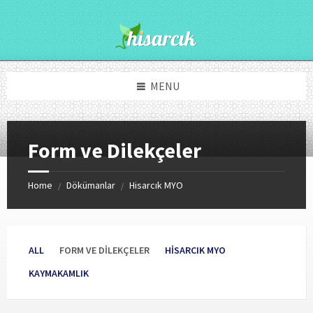
Skip
Skip
to
to
content
footer
MENU
Form ve Dilekçeler
Home
Dökümanlar
Hisarcık MYO
/
/
ALL
FORM VE DILEKÇELER
HISARCIK MYO
KAYMAKAMLIK