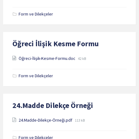
size:
Form ve Dilekçeler
Öğreci İlişik Kesme Formu
Attachments
File
Öğreci-İlişik-Kesme-Formu.doc
42 kB
size:
Form ve Dilekçeler
24.Madde Dilekçe Örneği
Attachments
File
24.Madde-Dilekçe-Örneği.pdf
113 kB
size:
Form ve Dilekçeler