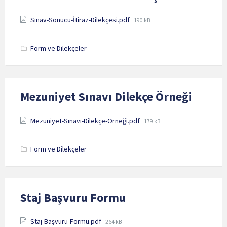
Attachments
File
Sınav-Sonucu-İtiraz-Dilekçesi.pdf
190 kB
size:
Form ve Dilekçeler
Mezuniyet Sınavı Dilekçe Örneği
Attachments
File
Mezuniyet-Sınavı-Dilekçe-Örneği.pdf
179 kB
size:
Form ve Dilekçeler
Staj Başvuru Formu
Attachments
File
Staj-Başvuru-Formu.pdf
264 kB