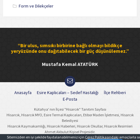
Form ve Dilekçeler
“Bir ulus, sımsıkı birbirine bağlı olmayı bildikçe
yeryüzünde onu dağıtabilecek bir güç düşünülemez.”
Mustafa Kemal ATATÜRK
Anasayfa
Esire Kaplıcaları – Sedef Hastalığı
İlçe Rehberi
E-Posta
Kütahya' nın İlçesi "Hisarcık" Tanıtım Sayfası
Hisarcık, Hisarcık MYO, Esire Termal Kaplıcaları, Etibor Maden İşletmesi, Hisarcık
Belediyesi
Hisarcık Kaymakamlığı, Hisarcık Haberleri, Hisarcık Okullar, Hisarcık Resimleri
Ahmet Akbulut Kişisel Projesidir.
Sitemizden en iyi şekilde faydalanabilmeniz için
Çerez Politikasındaki
amaçlarla sın