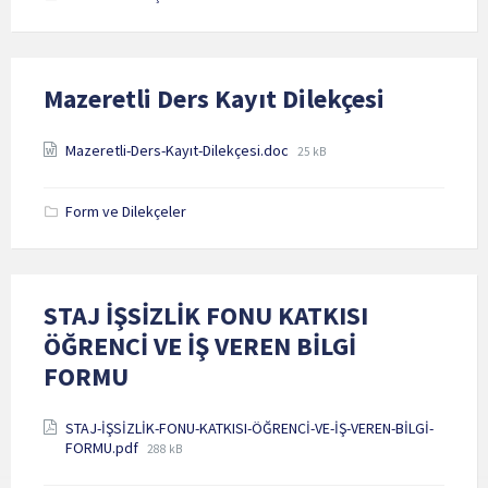
Mazeretli Ders Kayıt Dilekçesi
Attachments
File
Mazeretli-Ders-Kayıt-Dilekçesi.doc
25 kB
size:
Form ve Dilekçeler
STAJ İŞSİZLİK FONU KATKISI
ÖĞRENCİ VE İŞ VEREN BİLGİ
FORMU
Attachments
STAJ-İŞSİZLİK-FONU-KATKISI-ÖĞRENCİ-VE-İŞ-VEREN-BİLGİ-
File
FORMU.pdf
288 kB
size: