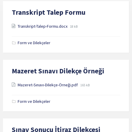
Transkript Talep Formu
Attachments
File
Transkript-Talep-Formu.docx
18 kB
size:
Form ve Dilekçeler
Mazeret Sınavı Dilekçe Örneği
Attachments
File
Mazeret-Sınavı-Dilekçe-Örneği.pdf
165 kB
size:
Form ve Dilekçeler
Sınav Sonucu İtiraz Dilekçesi