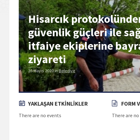
Hisarcık protokolünde
güvenlik güçleri ile sağ
itfaiye ekiplerine bay
ziyareti
26 Mayıs 2020
in
Belediye
YAKLAŞAN ETKİNLİKLER
FORM V
There are no events
There are n