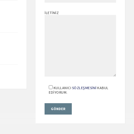
İLETINIZ
KULLANICI
SÖZLEŞMESINI
KABUL
EDIYORUM.