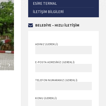
ESİRE TERMAL
İLETIŞIM BILGILERI
BELEDİYE – HIZLI İLETİŞİM
Hisarcık'ta mezarlık
temizliği
ADINIZ (GEREKLI)
22 Mayıs 2020
in
Belediye
E-POSTA ADRESINIZ (GEREKLI)
TELEFON NUMARANIZ (GEREKLI)
KONU (GEREKLI)