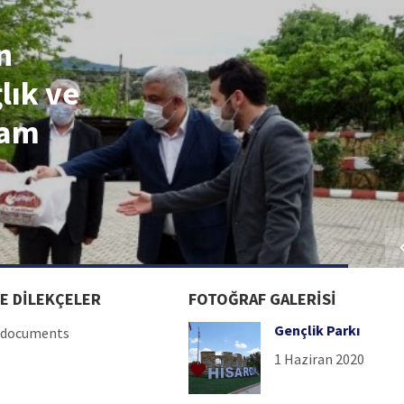
n
lık ve
ram
E DİLEKÇELER
FOTOĞRAF GALERISI
Gençlik Parkı
o documents
1 Haziran 2020