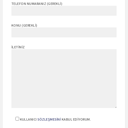
TELEFON NUMARANIZ (GEREKLI)
KONU (GEREKLI)
İLETINIZ
KULLANICI
SÖZLEŞMESINI
KABUL EDIYORUM.