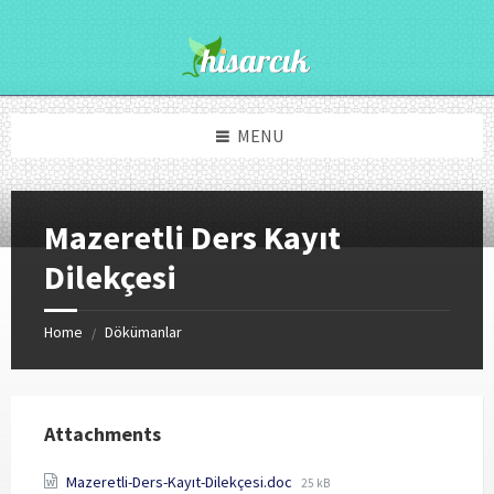
Skip
Skip
to
to
content
footer
MENU
Mazeretli Ders Kayıt
Dilekçesi
Home
Dökümanlar
/
Attachments
File
Mazeretli-Ders-Kayıt-Dilekçesi.doc
25 kB