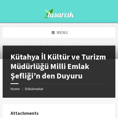
Skip
Skip
to
to
content
footer
MENU
Kütahya İl Kültür ve Turizm
Müdürlüğü Milli Emlak
Şefliği’n den Duyuru
Home
Dökümanlar
/
Attachments