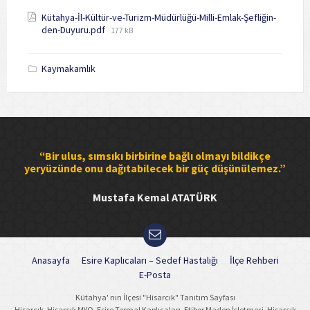
Kütahya-İl-Kültür-ve-Turizm-Müdürlüğü-Milli-Emlak-Şefliğin-
File
den-Duyuru.pdf
177 kB
size:
Kaymakamlık
“Bir ulus, sımsıkı birbirine bağlı olmayı bildikçe
yeryüzünde onu dağıtabilecek bir güç düşünülemez.”
Mustafa Kemal ATATÜRK
Anasayfa
Esire Kaplıcaları – Sedef Hastalığı
İlçe Rehberi
E-Posta
Kütahya' nın İlçesi "Hisarcık" Tanıtım Sayfası
Hisarcık, Hisarcık MYO, Esire Termal Kaplıcaları, Etibor Maden İşletmesi, Hisarcık