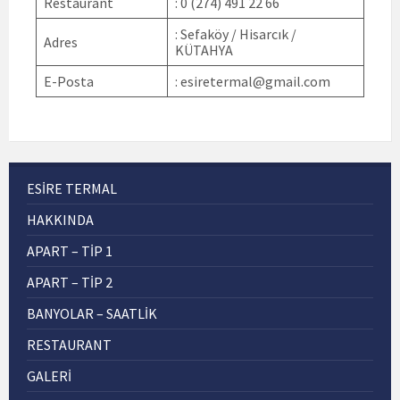
Restaurant
: 0 (274) 491 22 66
: Sefaköy / Hisarcık /
Adres
KÜTAHYA
E-Posta
: esiretermal@gmail.com
ESIRE TERMAL
HAKKINDA
APART – TİP 1
APART – TİP 2
BANYOLAR – SAATLIK
RESTAURANT
GALERI