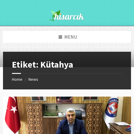
Skip
Skip
Skip
to
to
to
content
right
footer
sidebar
MENU
Etiket:
Kütahya
Home
News
/