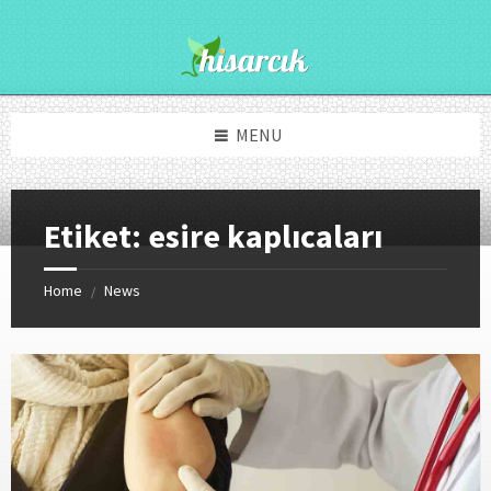
Skip
Skip
Skip
to
to
to
content
right
footer
sidebar
MENU
Etiket:
esire kaplıcaları
Home
News
/