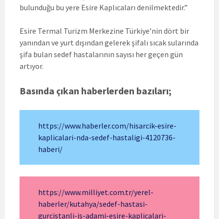
bulunduğu bu yere Esire Kaplıcaları denilmektedir.”
Esire Termal Turizm Merkezine Türkiye’nin dört bir
yanından ve yurt dışından gelerek şifalı sıcak sularında
şifa bulan sedef hastalarının sayısı her geçen gün
artıyor.
Basında çıkan haberlerden bazıları;
https://www.haberler.com/hisarcik-esire-
kaplicalari-nda-sedef-hastaligi-4120736-
haberi/
https://www.milliyet.com.tr/yerel-
haberler/kutahya/sedef-hastasi-
gurcistanli-is-adami-esire-kaplicalari-