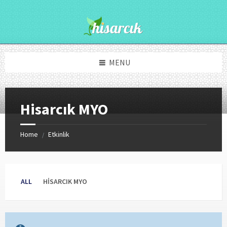
Skip
Skip
Skip
to
to
to
content
right
footer
sidebar
MENU
Hisarcık MYO
Home
Etkinlik
/
ALL
HISARCIK MYO