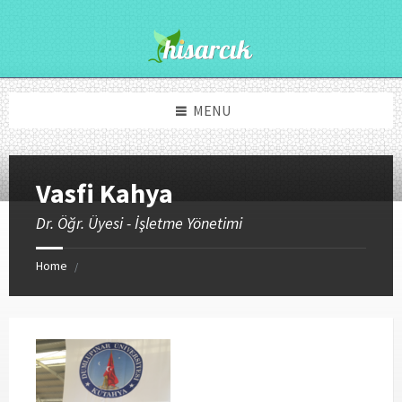
Skip
Skip
to
to
content
footer
MENU
Vasfi Kahya
Dr. Öğr. Üyesi - İşletme Yönetimi
Home
/