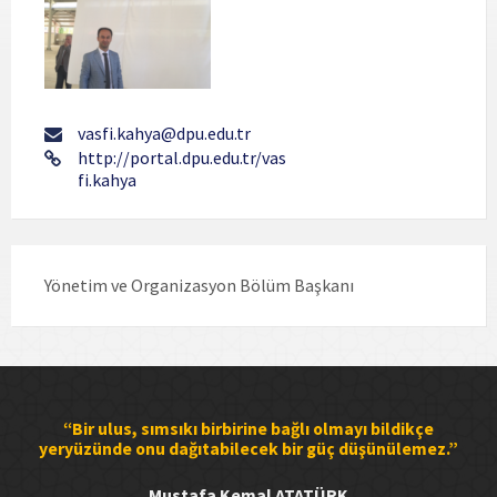
vasfi.kahya@dpu.edu.tr
http://portal.dpu.edu.tr/vas
fi.kahya
Yönetim ve Organizasyon Bölüm Başkanı
“Bir ulus, sımsıkı birbirine bağlı olmayı bildikçe
yeryüzünde onu dağıtabilecek bir güç düşünülemez.”
Mustafa Kemal ATATÜRK