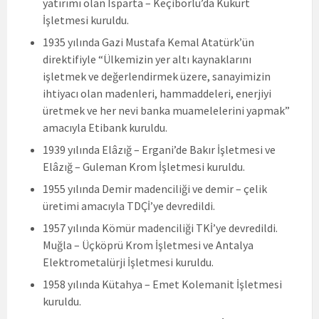
yatırımı olan Isparta – Keçiborlu’da Kükürt
İşletmesi kuruldu.
1935 yılında Gazi Mustafa Kemal Atatürk’ün
direktifiyle “Ülkemizin yer altı kaynaklarını
işletmek ve değerlendirmek üzere, sanayimizin
ihtiyacı olan madenleri, hammaddeleri, enerjiyi
üretmek ve her nevi banka muamelelerini yapmak”
amacıyla Etibank kuruldu.
1939 yılında Elâzığ – Ergani’de Bakır İşletmesi ve
Elâzığ – Guleman Krom İşletmesi kuruldu.
1955 yılında Demir madenciliği ve demir – çelik
üretimi amacıyla TDÇİ’ye devredildi.
1957 yılında Kömür madenciliği TKİ’ye devredildi.
Muğla – Üçköprü Krom İşletmesi ve Antalya
Elektrometalürji İşletmesi kuruldu.
1958 yılında Kütahya – Emet Kolemanit İşletmesi
kuruldu.