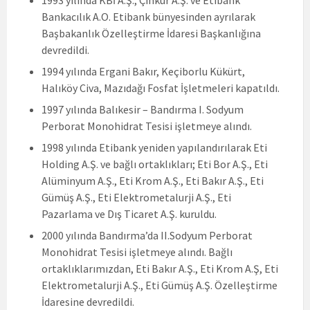
Bankacılık A.O. Etibank bünyesinden ayrılarak
Başbakanlık Özelleştirme İdaresi Başkanlığına
devredildi.
1994 yılında Ergani Bakır, Keçiborlu Kükürt,
Halıköy Civa, Mazıdağı Fosfat İşletmeleri kapatıldı.
1997 yılında Balıkesir – Bandırma I. Sodyum
Perborat Monohidrat Tesisi işletmeye alındı.
1998 yılında Etibank yeniden yapılandırılarak Eti
Holding A.Ş. ve bağlı ortaklıkları; Eti Bor A.Ş., Eti
Alüminyum A.Ş., Eti Krom A.Ş., Eti Bakır A.Ş., Eti
Gümüş A.Ş., Eti Elektrometalurji A.Ş., Eti
Pazarlama ve Dış Ticaret A.Ş. kuruldu.
2000 yılında Bandırma’da II.Sodyum Perborat
Monohidrat Tesisi işletmeye alındı. Bağlı
ortaklıklarımızdan, Eti Bakır A.Ş., Eti Krom A.Ş, Eti
Elektrometalurji A.Ş., Eti Gümüş A.Ş. Özelleştirme
İdaresine devredildi.