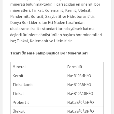
minerali bulunmaktadır. Ticari açıdan en önemli bor
mineralleri; Tinkal, Kolemanit, Kernit, Üleksit,
Pandermit, Borasit, Szaybelit ve Hidroborasit’tir.
Dünya Bor Lideri olan Eti Maden tarafından
uluslararası kalite standartlarında yüksek katma
değerli ürünlere dönüştürülen başlıca bor mineralleri
ise; Tinkal, Kolemanit ve Üleksit’tir.
Ticari Öneme Sahip Başlıca Bor Mineralleri
Mineral
Formülü
2
4
7
2
Kernit
Na
B
0
.4H
O
2
4
7
2
Tinkalkonit
Na
B
0
.5H
O
2
4
7
2
Tinkal
Na
B
0
.10H
O
5
9
2
Probertit
NaCaB
0
.5H
O
5
9
2
Üleksit
NaCaB
0
.8H
O