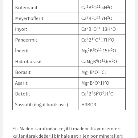
2
6
11
2
Kolemanit
Ca
B
O
.5H
O
2
6
11
2
Meyerhofferit
Ca
B
O
.7H
O
2
6
11
2
İnyoit
Ca
B
O
. 13H
O
4
10
19
2
Pandermit
Ca
B
O
.7H
O
2
6
11
2
İnderit
Mg
B
O
.15H
O
6
11
2
Hidroborasit
CaMgB
O
.6H
O
3
7
13
Borasit
Mg
B
O
Cl
2
2
5
2
Aşarit
Mg
B
O
.H
O
2
2
2
9
2
Datolit
Ca
B
Si
O
.H
O
Sassolit(doğal borik asit)
H3BO3
Eti Maden tarafından çeşitli madencilik yöntemleri
kullanılarak değerli bir hale getirilen bor mineralleri;